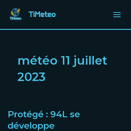
Aller
Main
au
TiMeteo
Menu
contenu
météo 11 juillet
2023
Protégé : 94L se
Protégé :
94L
développe
se