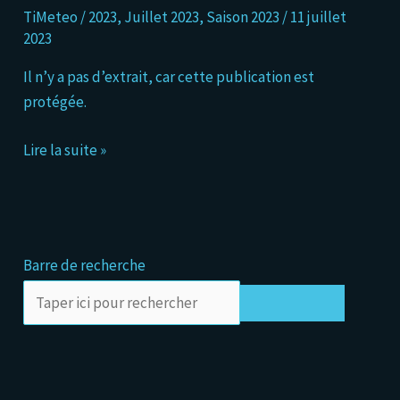
TiMeteo
/
2023
,
Juillet 2023
,
Saison 2023
/
11 juillet
développe
2023
Il n’y a pas d’extrait, car cette publication est
protégée.
Lire la suite »
Barre de recherche
Rechercher