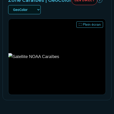
Zone Caraïbes | GeoColor
i
EN DIRECT
⛶ Plein écran