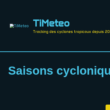
Aller
au
contenu
TiMeteo
Tracking des cyclones tropicaux depuis 2
Saisons cycloniqu