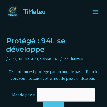
Aller
Navigation
Main
au
des
TiMeteo
Menu
contenu
articles
Protégé : 94L se
développe
/
2023
,
Juillet 2023
,
Saison 2023
/ Par
TiMeteo
Ce contenu est protégé par un mot de passe. Pour le
voir, veuillez saisir votre mot de passe ci-dessous :
Mot de passe :