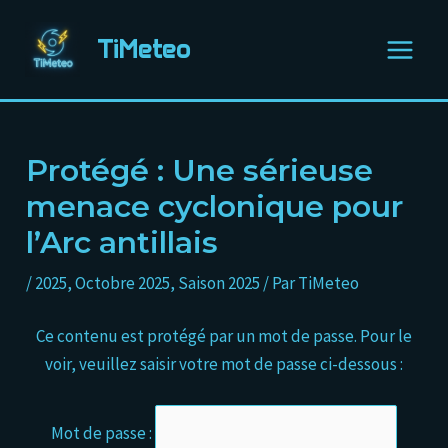
Aller
Navigation
Main
au
des
TiMeteo
Menu
contenu
articles
Protégé : Une sérieuse
menace cyclonique pour
l’Arc antillais
/
2025
,
Octobre 2025
,
Saison 2025
/ Par
TiMeteo
Ce contenu est protégé par un mot de passe. Pour le
voir, veuillez saisir votre mot de passe ci-dessous :
Mot de passe :