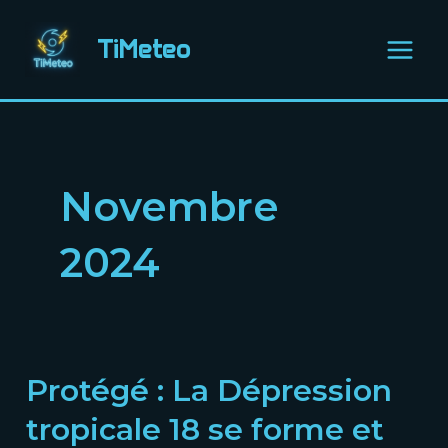
Aller
Main
au
TiMeteo
Menu
contenu
Novembre
2024
Protégé : La Dépression
Protégé :
La
tropicale 18 se forme et
Dépression