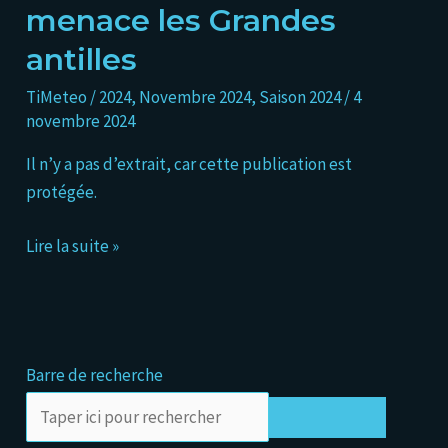
menace les Grandes
tropicale
18
antilles
se
TiMeteo
/
2024
,
Novembre 2024
,
Saison 2024
/
4
forme
novembre 2024
et
menace
Il n’y a pas d’extrait, car cette publication est
les
protégée.
Grandes
antilles
Lire la suite »
Barre de recherche
Rechercher