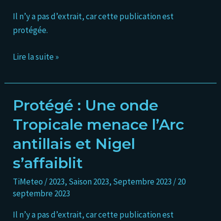
forme
et
Il n’y a pas d’extrait, car cette publication est
Nigel
protégée.
continue
de
Lire la suite »
s’affaiblir
Protégé : Une onde
Protégé :
Une
Tropicale menace l’Arc
onde
antillais et Nigel
Tropicale
menace
s’affaiblit
l’Arc
TiMeteo
/
2023
,
Saison 2023
,
Septembre 2023
/
20
antillais
septembre 2023
et
Nigel
Il n’y a pas d’extrait, car cette publication est