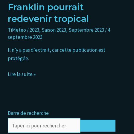
devenir
Franklin pourrait
une
redevenir tropical
DT,
Gert
TiMeteo
/
2023
,
Saison 2023
,
Septembre 2023
/
4
et
septembre 2023
Katia
Il n’y a pas d’extrait, car cette publication est
se
protégée.
dissipent,
et
Lire la suite »
Franklin
pourrait
redevenir
tropical
Barre de recherche
Rechercher