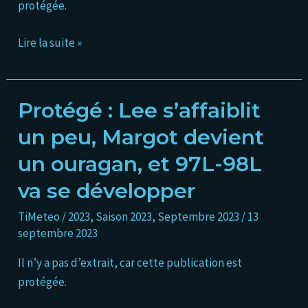
protégée.
l’Afrique
demain
Lire la suite »
Protégé : Lee s’affaiblit
Protégé :
Lee
un peu, Margot devient
s’affaiblit
un ouragan, et 97L-98L
un
peu,
va se développer
Margot
TiMeteo
/
2023
,
Saison 2023
,
Septembre 2023
/
13
devient
septembre 2023
un
ouragan,
Il n’y a pas d’extrait, car cette publication est
et
protégée.
97L-