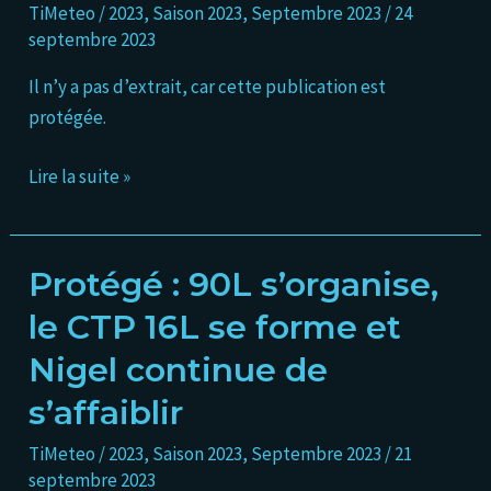
et
TiMeteo
/
2023
,
Saison 2023
,
Septembre 2023
/
24
la
septembre 2023
TT
Il n’y a pas d’extrait, car cette publication est
Philippe
protégée.
se
forme
Lire la suite »
Protégé : 90L s’organise,
Protégé :
90L
le CTP 16L se forme et
s’organise,
Nigel continue de
le
CTP
s’affaiblir
16L
TiMeteo
/
2023
,
Saison 2023
,
Septembre 2023
/
21
se
septembre 2023