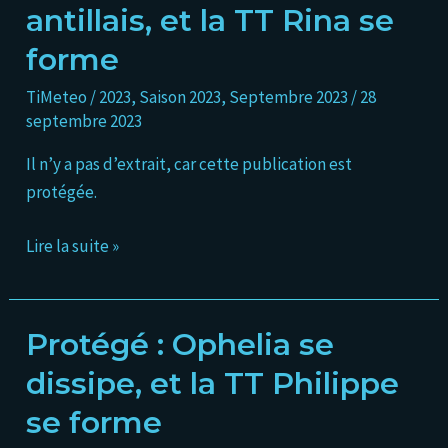
antillais, et la TT Rina se
de
l’Arc
forme
antillais,
TiMeteo
/
2023
,
Saison 2023
,
Septembre 2023
/
28
et
septembre 2023
la
TT
Il n’y a pas d’extrait, car cette publication est
Rina
protégée.
se
forme
Lire la suite »
Protégé : Ophelia se
Protégé :
Ophelia
dissipe, et la TT Philippe
se
se forme
dissipe,