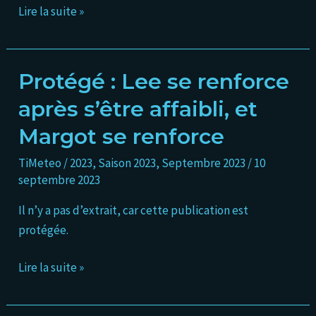
98L
Lire la suite »
va
se
développer
Protégé : Lee se renforce
Protégé :
Lee
après s’être affaibli, et
se
Margot se renforce
renforce
après
TiMeteo
/
2023
,
Saison 2023
,
Septembre 2023
/
10
s’être
septembre 2023
affaibli,
Il n’y a pas d’extrait, car cette publication est
et
protégée.
Margot
se
Lire la suite »
renforce