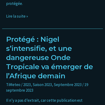
s’affaiblit
protégée.
Lire la suite »
Protégé : Nigel
Protégé :
Nigel
s’intensifie, et une
s’intensifie,
dangereuse Onde
et
une
Tropicale va émerger de
dangereuse
l’Afrique demain
Onde
Tropicale
TiMeteo
/
2023
,
Saison 2023
,
Septembre 2023
/
19
va
septembre 2023
émerger
Il n’y a pas d’extrait, car cette publication est
de