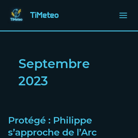
Aller
Main
au
TiMeteo
Menu
contenu
Septembre
2023
Protégé : Philippe
Protégé :
Philippe
s’approche de l’Arc
s’approche