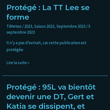
Protégé : La TT Lee se
Protégé :
La
forme
TT
TiMeteo
/
2023
,
Saison 2023
,
Septembre 2023
/
5
Lee
septembre 2023
se
forme
Il n’y a pas d’extrait, car cette publication est
protégée.
Lire la suite »
Protégé : 95L va bientôt
Protégé :
95L
devenir une DT, Gert et
va
Katia se dissipent, et
bientôt