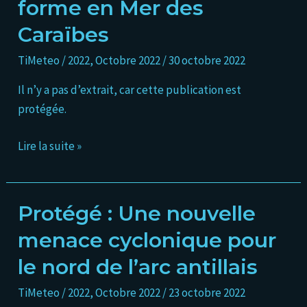
forme en Mer des
TT
Caraïbes
Lisa
se
TiMeteo
/
2022
,
Octobre 2022
/
30 octobre 2022
forme
Il n’y a pas d’extrait, car cette publication est
en
protégée.
Mer
des
Lire la suite »
Caraïbes
Protégé : Une nouvelle
Protégé :
Une
menace cyclonique pour
nouvelle
le nord de l’arc antillais
menace
cyclonique
TiMeteo
/
2022
,
Octobre 2022
/
23 octobre 2022
pour