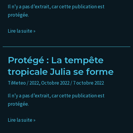
Il n’y a pas d’extrait, car cette publication est
le
protégée.
nord
de
Lire la suite »
l’arc
antillais
Protégé : La tempête
Protégé :
La
tropicale Julia se forme
tempête
TiMeteo
/
2022
,
Octobre 2022
/
7 octobre 2022
tropicale
Julia
Il n’y a pas d’extrait, car cette publication est
se
protégée.
forme
Lire la suite »