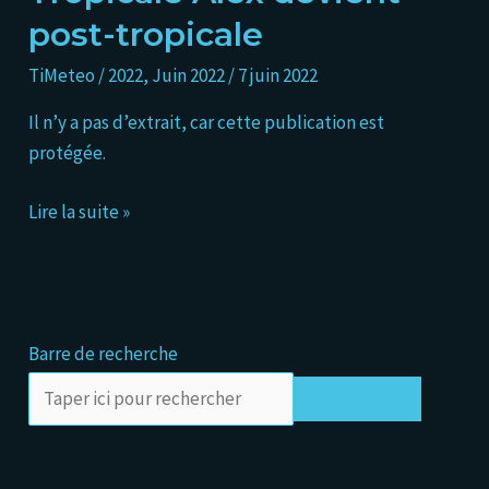
Tempête
post-tropicale
Tropicale
Alex
TiMeteo
/
2022
,
Juin 2022
/
7 juin 2022
devient
Il n’y a pas d’extrait, car cette publication est
post-
protégée.
tropicale
Lire la suite »
Barre de recherche
Rechercher