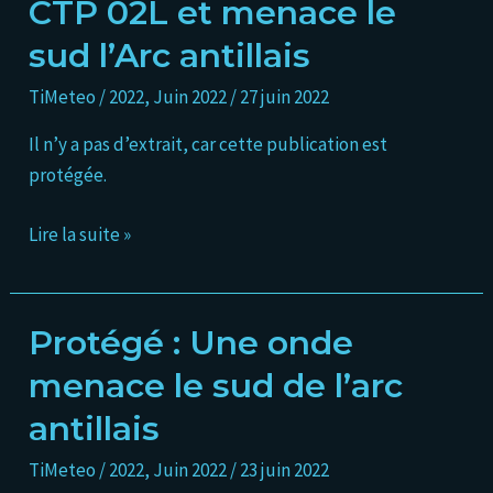
CTP 02L et menace le
devient
sud l’Arc antillais
le
CTP
TiMeteo
/
2022
,
Juin 2022
/
27 juin 2022
02L
Il n’y a pas d’extrait, car cette publication est
et
protégée.
menace
le
Lire la suite »
sud
l’Arc
antillais
Protégé : Une onde
Protégé :
Une
menace le sud de l’arc
onde
antillais
menace
le
TiMeteo
/
2022
,
Juin 2022
/
23 juin 2022
sud