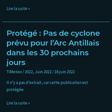
menacer
l’Arc
Lire la suite »
antillais
dans
8-
Protégé : Pas de cyclone
Protégé :
9
Pas
prévu pour l’Arc Antillais
jours
de
dans les 30 prochains
cyclone
prévu
jours
pour
TiMeteo
/
2022
,
Juin 2022
/
18 juin 2022
l’Arc
Antillais
Il n’y a pas d’extrait, car cette publication est
dans
protégée.
les
30
Lire la suite »
prochains