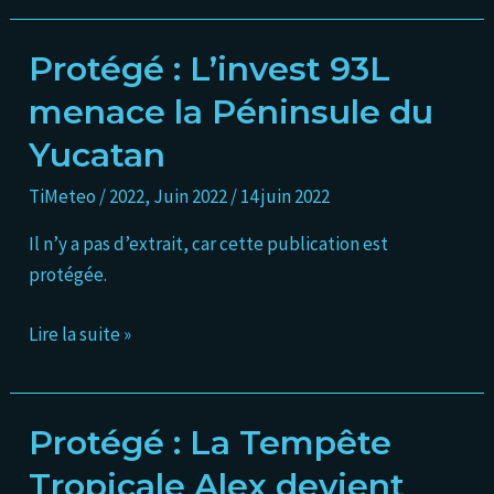
jours
Protégé : L’invest 93L
Protégé :
L’invest
menace la Péninsule du
93L
Yucatan
menace
la
TiMeteo
/
2022
,
Juin 2022
/
14 juin 2022
Péninsule
Il n’y a pas d’extrait, car cette publication est
du
protégée.
Yucatan
Lire la suite »
Protégé : La Tempête
Protégé :
La
Tropicale Alex devient