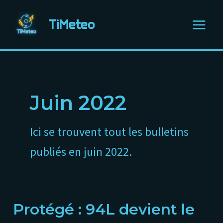
Aller
Main
au
TiMeteo
Menu
contenu
Juin 2022
Ici se trouvent tout les bulletins
publiés en juin 2022.
Protégé : 94L devient le
Protégé :
94L