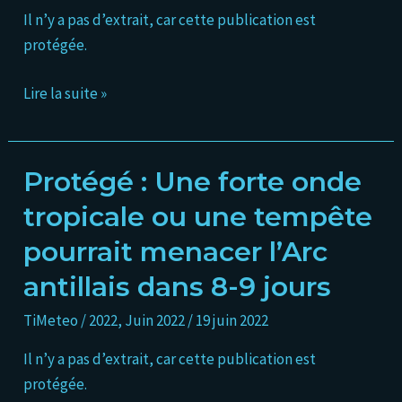
Il n’y a pas d’extrait, car cette publication est
de
protégée.
l’arc
antillais
Lire la suite »
Protégé : Une forte onde
Protégé :
Une
tropicale ou une tempête
forte
pourrait menacer l’Arc
onde
tropicale
antillais dans 8-9 jours
ou
TiMeteo
/
2022
,
Juin 2022
/
19 juin 2022
une
tempête
Il n’y a pas d’extrait, car cette publication est
pourrait
protégée.