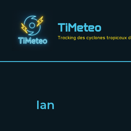
Aller
au
contenu
TiMeteo
Tracking des cyclones tropicaux 
Ian