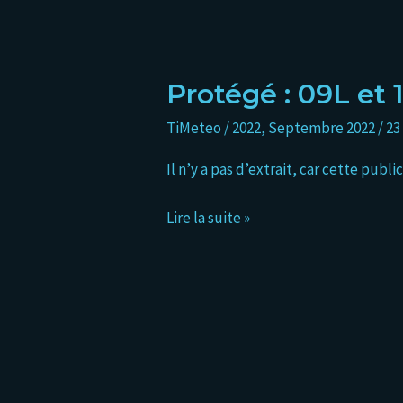
Protégé : 09L et
Protégé :
09L
TiMeteo
/
2022
,
Septembre 2022
/
23
et
10L
Il n’y a pas d’extrait, car cette publ
se
forment
Lire la suite »