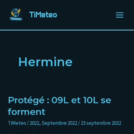
Aller
Main
au
TiMeteo
Menu
contenu
Hermine
Protégé : 09L et 10L se
Protégé :
09L
forment
et
TiMeteo
/
2022
,
Septembre 2022
/
23 septembre 2022
10L
se