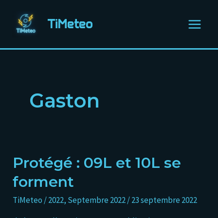
Aller
Main
au
TiMeteo
Menu
contenu
Gaston
Protégé : 09L et 10L se
Protégé :
09L
forment
et
TiMeteo
/
2022
,
Septembre 2022
/
23 septembre 2022
10L
se