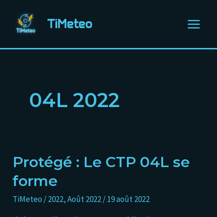
Aller
Main
au
TiMeteo
Menu
contenu
04L 2022
Protégé : Le CTP 04L se
Protégé :
Le
forme
CTP
TiMeteo
/
2022
,
Août 2022
/
19 août 2022
04L
se