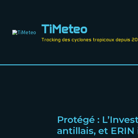
Aller
Navigation
au
des
contenu
articles
TiMeteo
Tracking des cyclones tropicaux depuis 2
Protégé : L’Invest
antillais, et ERI