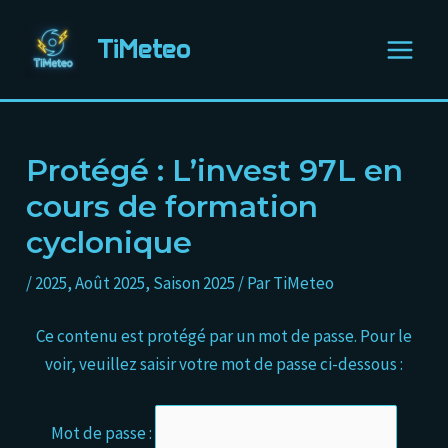
Aller
Navigation
Main
au
des
TiMeteo
Menu
contenu
articles
Protégé : L’invest 97L en
cours de formation
cyclonique
/
2025
,
Août 2025
,
Saison 2025
/ Par
TiMeteo
Ce contenu est protégé par un mot de passe. Pour le
voir, veuillez saisir votre mot de passe ci-dessous :
Mot de passe :