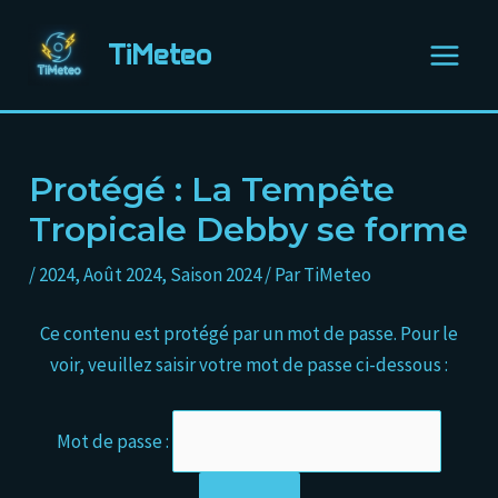
Aller
Navigation
Main
au
des
TiMeteo
Menu
contenu
articles
Protégé : La Tempête
Tropicale Debby se forme
/
2024
,
Août 2024
,
Saison 2024
/ Par
TiMeteo
Ce contenu est protégé par un mot de passe. Pour le
voir, veuillez saisir votre mot de passe ci-dessous :
Mot de passe :