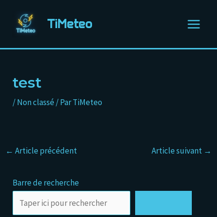
Aller
Navigation
Main
au
des
TiMeteo
Menu
contenu
articles
test
/
Non classé
/ Par
TiMeteo
←
Article précédent
Article suivant
→
Barre de recherche
Rechercher